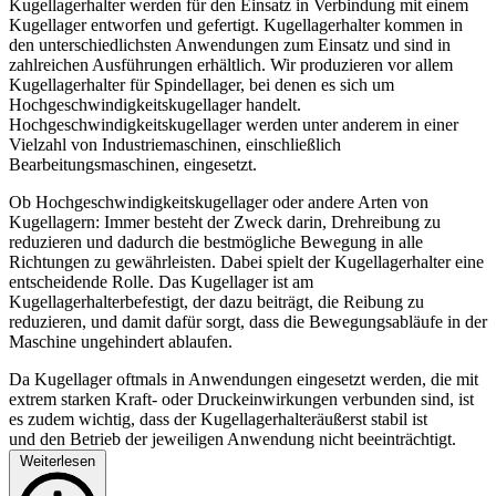
Kugellagerhalter werden für den Einsatz in Verbindung mit einem
Kugellager entworfen und gefertigt.
Kugellagerhalter
kommen in
den unterschiedlichsten Anwendungen zum Einsatz und sind in
zahlreichen Ausführungen erhältlich. Wir produzieren vor allem
Kugellagerhalter für Spindellager, bei denen es sich um
Hochgeschwindigkeitskugellager handelt.
Hochgeschwindigkeitskugellager werden unter anderem in einer
Vielzahl von Industriemaschinen, einschließlich
Bearbeitungsmaschinen, eingesetzt.
Ob Hochgeschwindigkeitskugellager oder andere Arten von
Kugellagern: Immer
besteht der Zweck darin, Drehreibung zu
reduzieren und dadurch die bestmögliche Bewegung in alle
Richtungen zu gewährleisten.
Dabei
spielt der Kugellagerhalter eine
entscheidende Rolle.
Das K
ugellager
ist
am
Kugellagerhalter
befestigt
, der dazu beiträgt,
die
Reibung zu
reduzieren, und
damit
dafür sorgt,
dass die Bewegungsabläufe in der
Maschine ungehindert ablaufen.
Da Kugellager oftmals in Anwendungen
eingesetzt werden, die mit
extrem starken Kraft- oder Druckeinwirkungen verbunden sind, ist
es zudem wichtig, dass der Kugellagerhalter
äußerst stabil ist
und
den Betrieb
der jeweiligen Anwendung nicht beeinträchtigt.
Weiterlesen